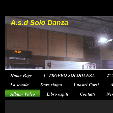
A.s.d Solo Danza
Home Page
1° TROFEO SOLODANZA
2°
La scuola
Dove siamo
I nostri Corsi
A
Album Video
Libro ospiti
Contatti
Ne